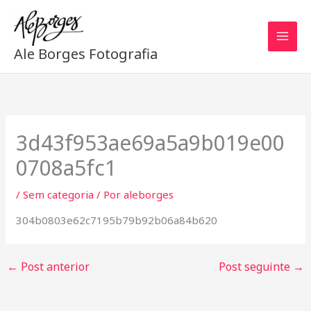
Ir
Mai
para
o
Men
Ale Borges Fotografia
conteúdo
3d43f953ae69a5a9b019e00
0708a5fc1
/
Sem categoria
/ Por
aleborges
304b0803e62c7195b79b92b06a84b620
←
Post anterior
Post seguinte
→