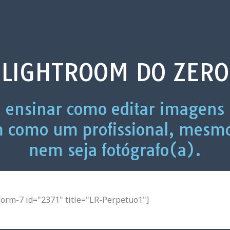
LIGHTROOM DO ZERO
e ensinar como editar imagens
m como um profissional, mesmo
nem seja fotógrafo(a).
form-7 id="2371" title="LR-Perpetuo1"]