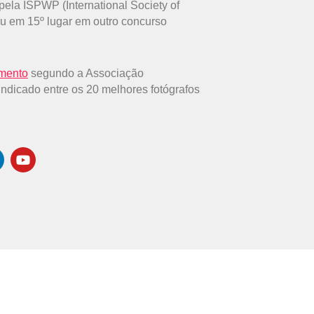
ela ISPWP (International Society of
u em 15º lugar em outro concurso
amento
segundo a Associação
indicado entre os 20 melhores fotógrafos
Y
o
u
t
u
b
e