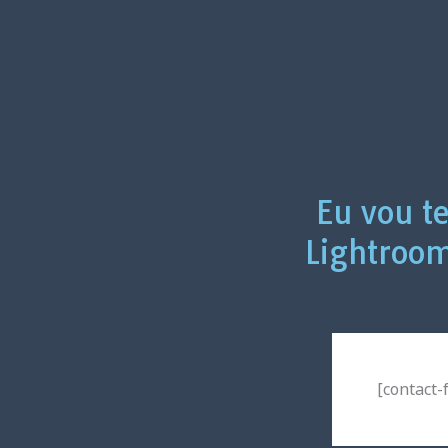
Eu vou t
Lightroo
[contact-