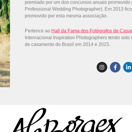
premiado por um dos concursos anuais promovido p
Professional Wedding Photographer). Em 2013 fico
promovido por esta mesma associação.
Pertence ao
Hall da Fama dos Fotógrafos de Cas
Internacional Inspiration Photographers tendo sido 
de casamento do Brasil em 2014 e 2015.
I
F
L
n
a
i
s
c
n
t
e
k
a
b
e
g
o
d
r
o
i
a
k
n
m